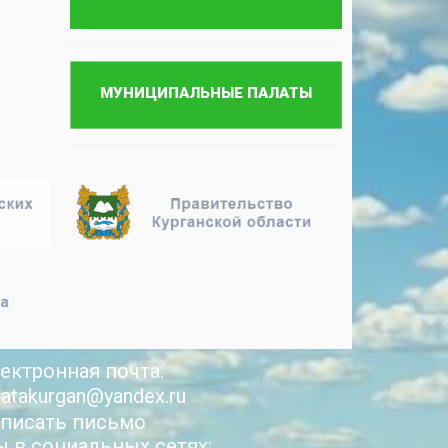
ектронная почта:
latakurgan@yandex.ru
писать письмо
 в социальных сетях: