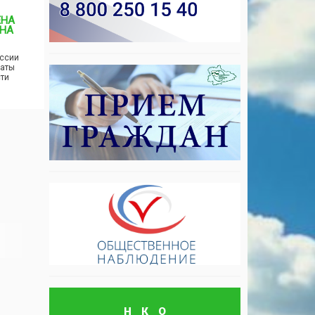
ЕНА
НА
ссии
латы
сти