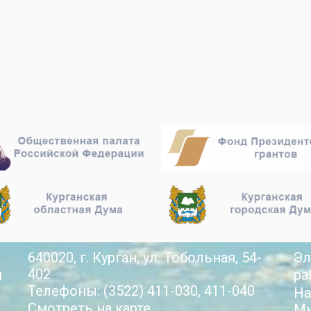
640020, г. Курган, ул. Тобольная, 54-
Эл
402
й
pa
Телефоны: (3522) 411-030, 411-040
На
Смотреть на карте
Мы