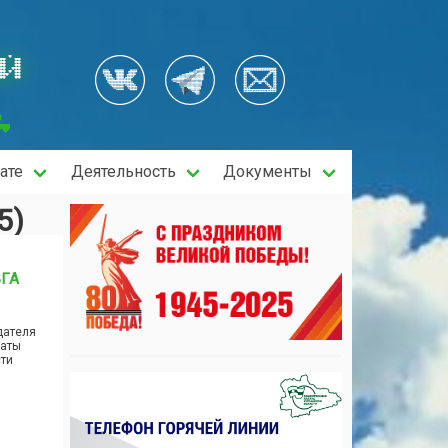
ОЙ
ате
Деятельность
Документы
5)
ЬГА
дателя
латы
сти