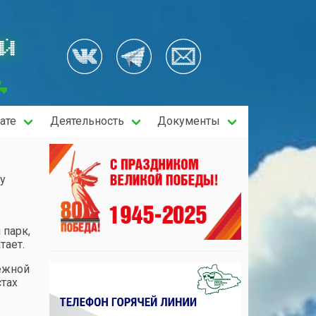
ОЙ
ате
Деятельность
Документы
у
 парк,
тает.
дежной
стах