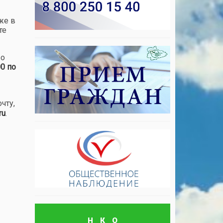
же в
те
во
00 по
чту,
ru
.