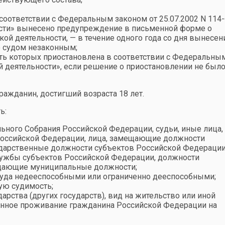
соответствии с Федеральным законом от 25.07.2002 N 114
ости» вынесено предупреждение в письменной форме о
ой деятельности, — в течение одного года со дня вынесен
о судом незаконным;
сть которых приостановлена в соответствии с Федеральны
 деятельности», если решение о приостановлении не был
ажданин, достигший возраста 18 лет.
ь:
ьного Собрания Российской Федерации, судьи, иные лица,
оссийской Федерации, лица, замещающие должности
дарственные должности субъектов Российской Федерации
лужбы субъектов Российской Федерации, должности
ещающие муниципальные должности;
 суда недееспособными или ограниченно дееспособными;
ую судимость;
арства (других государств), вид на жительство или иной
янное проживание гражданина Российской Федерации на