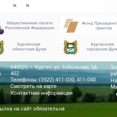
640020, г. Курган, ул. Тобольная, 54-
Эл
402
й
pa
Телефоны: (3522) 411-030, 411-040
На
Смотреть на карте
Мы
Контактная информация
ылка на сайт обязательна