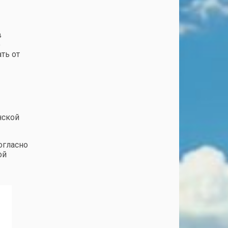
в
о
ть от
нской
огласно
ой