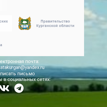
ектронная почта:
latakurgan@yandex.ru
писать письмо
 в социальных сетях: