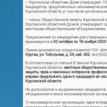
— Курганская областная Дума утверждает 15
кандидатов, предложенных некоммерческим
Курганской области, в том числе регионал
— члены Общественной палаты Курганской о
Курганской областной Думой, утверждают од
местными общественными объединениями, за
Предложения по кандидатам для утверждени
принимаются
с
30 октября по 18 ноября 2020 
Прием документов осуществляется ГКУ «Апп
Курган, ул. Тобольная, д. 54, каб. 402
, тел:(35
В соответствии со статьей 8 Закона Курганс
Курганской области»
местные общественные 
защиты прав и законных интересов професси
вправе предложить одного кандидата из чис
Курганской области.
Не допускаются к выдвижению кандидатов
объединения и иные некоммерческие органи
1) некоммерческие организации, зарегистри
полномочий членов Общественной палаты д