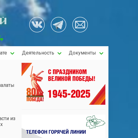
ОЙ
ате
Деятельность
Документы
палаты
асти из
ых