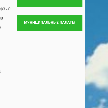
-ФЗ «О
ия
м
о
,