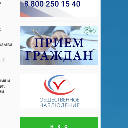
а
и
х
созыва
:
г.
ния и
т,
ии