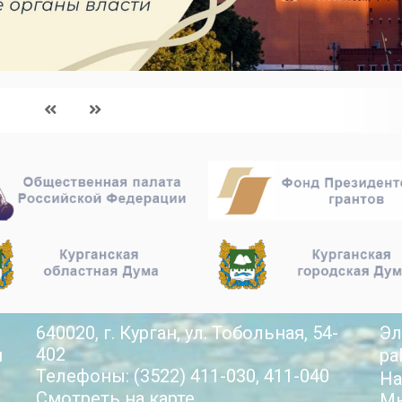
640020, г. Курган, ул. Тобольная, 54-
Эл
402
й
pa
Телефоны: (3522) 411-030, 411-040
На
Смотреть на карте
Мы