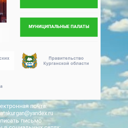
ектронная почта:
latakurgan@yandex.ru
писать письмо
 в социальных сетях: