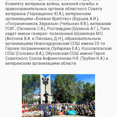
Комитету ветеранов войны, военной службы и
правоохранительных органов областного Совета
ветеранов (Черкащенко Ю.А.), ветеранским
организациям «Боевое братство» (Бурцев А.И.),
«Пограничников Зауралья» (Чебыкин В.В.), ветеранам
ГСВГ, (Гасников С.А.), Росгвардии (Шумков А.Г.), Лиге
кадет имени генерал- полковника Шумилова М.С.
(Антонов В.А. и Лисовец Д.Н.), образовательным
организациям Новосидоровская СОШ имени 25-ти
Героев пограничников (Зубарева Е.А.), Косолаповская
СОШ (Соломон В.А.), Обуховская СОШ имени Героя
Советского Союза Анфиногенова Н.Я. (Трубин К.А.) и
ветеранским организациям области.