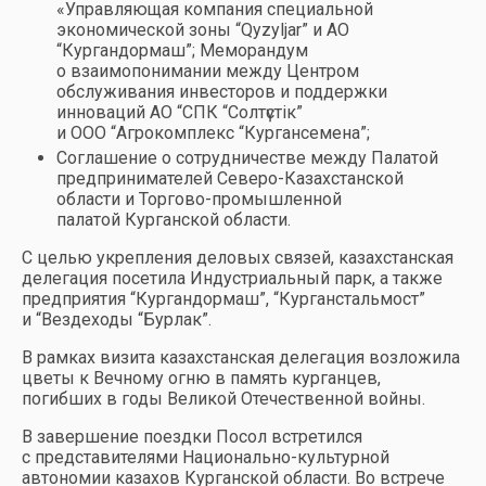
«Управляющая компания специальной
экономической зоны “Qyzyljar” и АО
“Кургандормаш”; Меморандум
о взаимопонимании между Центром
обслуживания инвесторов и поддержки
инноваций АО “СПК “Солтүстік”
и ООО “Агрокомплекс “Кургансемена”;
Соглашение о сотрудничестве между Палатой
предпринимателей Северо-Казахстанской
области и Торгово-промышленной
палатой Курганской области.
С целью укрепления деловых связей, казахстанская
делегация посетила Индустриальный парк, а также
предприятия “Кургандормаш”, “Курганстальмост”
и “Вездеходы “Бурлак”.
В рамках визита казахстанская делегация возложила
цветы к Вечному огню в память курганцев,
погибших в годы Великой Отечественной войны.
В завершение поездки Посол встретился
с представителями Национально-культурной
автономии казахов Курганской области. Во встрече