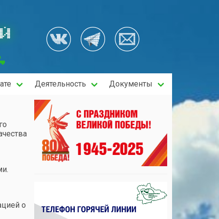
ОЙ
ате
Деятельность
Документы
го
ачества
ми.
ацией о