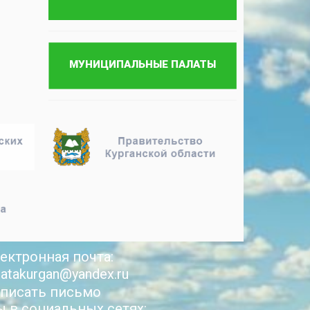
ектронная почта:
latakurgan@yandex.ru
писать письмо
 в социальных сетях: