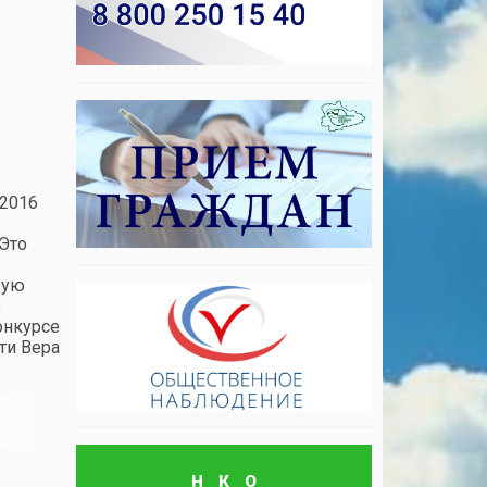
 2016
Это
вую
о
онкурсе
ти Вера