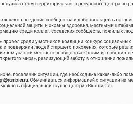
олучила статус территориального ресурсного центра по ра
ивлекают соседские сообщества и добровольцев в органи
социальной защиты и охраны здоровья, местными штабам
рмацию среди коллег, соседских сообществ, пожилых люд
 провел среди участников коалиции конкурс социальных
а и поддержки людей старшего поколения, которые реал
ивном участии местного сообщества. Одним из победителе
Открытого мира», реализующий заботу в отношении пожил
йоне, поселении ситуации, где необходима какая-либо пом
gn@rambler.ru
. Обмениваться информацией о ситуации на ме
можно в официальной группе центра «Вконтакте»