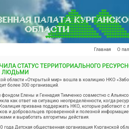
ЕННАЯ ПАЛАТА КУРГАНСК
ОБЛАСТИ
Главная
О пал
ЧИЛА СТАТУС ТЕРРИТОРИАЛЬНОГО РЕСУРСН
И ЛЮДЬМИ
кой области «Открытый мир» вошла в коалицию НКО «Забо
дит более 300 организаций.
 фондом Елены и Геннадия Тимченко совместно с Альянс
икла как ответ на ситуацию неопределённости, когда ресу
. Коалиция призвана поддержать НКО, которые работают с
иков и добровольцев проверенной и полезной информацие
иками и выработать алгоритмы действия.
20 года Детская общественная организация Курганской обл