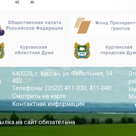
640020, г. Курган, ул. Тобольная, 54-
Эл
402
й
pa
Телефоны: (3522) 411-030, 411-040
На
Смотреть на карте
Мы
Контактная информация
ылка на сайт обязательна