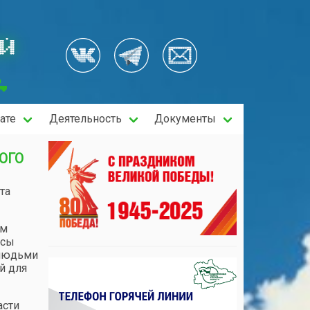
ОЙ
ате
Деятельность
Документы
ОГО
та
ом
рсы
 людьми
й для
асти