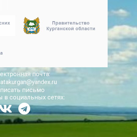
ектронная почта:
latakurgan@yandex.ru
писать письмо
 в социальных сетях: