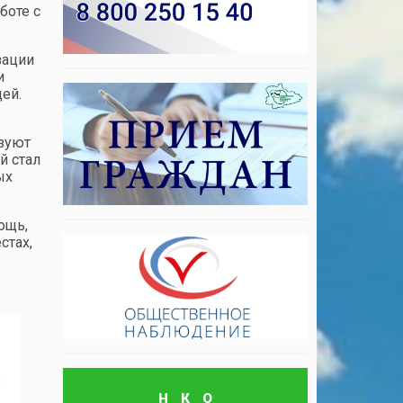
боте с
зации
и
ей.
изуют
й стал
ых
ощь,
стах,