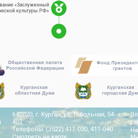
звание «Заслуженный
ческой культуры РФ»
640020, г. Курган, ул. Тобольная, 54-
Эл
402
й
pa
Телефоны: (3522) 411-030, 411-040
На
Смотреть на карте
Мы