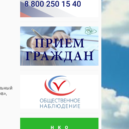
льный
в»,