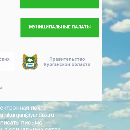
ектронная почта:
latakurgan@yandex.ru
писать письмо
 в социальных сетях: