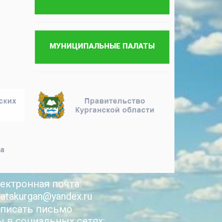
ектронная почта:
latakurgan@yandex.ru
писать письмо
 в социальных сетях: