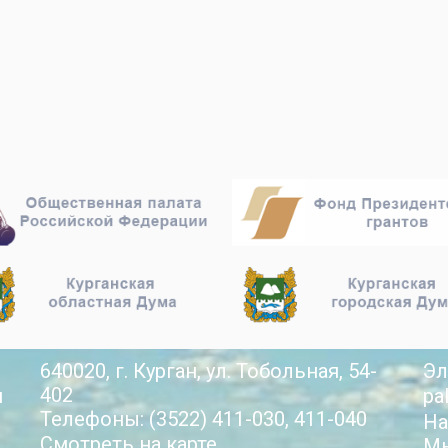
640020, г. Курган, ул. Тобольная, 54-
Эл
402
й
pa
Телефоны: (3522) 411-030, 411-040
На
Смотреть на карте
Мы