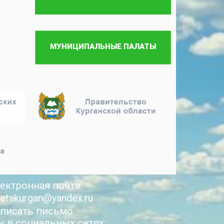
ектронная почта:
latakurgan@yandex.ru
писать письмо
 в социальных сетях: