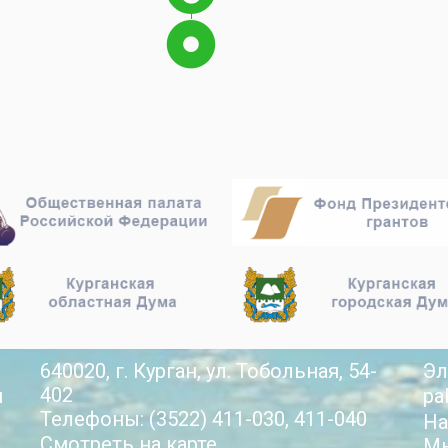
640020, г. Курган, ул. Тобольная, 54-
Эл
402
й
pa
Телефоны: (3522) 411-030, 411-040
На
Смотреть на карте
Мы