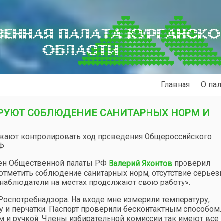
ЕННАЯ ПАЛАТА КУРГАНСК
ОБЛАСТИ
Главная
О пал
РУЮТ СОБЛЮДЕНИЕ САНИТАРНЫХ НОРМ И
лжают контролировать ход проведения Общероссийского
Ф.
лен Общественной палаты РФ
проверил
Валерий Яхонтов
у отметить соблюдение санитарных норм, отсутствие серье
е наблюдатели на местах продолжают свою работу».
оспотребнадзора. На входе мне измерили температуру,
у и перчатки. Паспорт проверили бесконтактным способом.
 и ручкой. Члены избирательной комиссии так имеют все