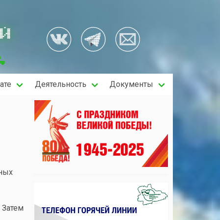
ОЙ
ате
Деятельность
Документы
зных
 Затем