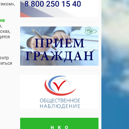
тиком»,
на
,
сках,
дятся
ентр.
иться