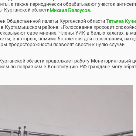
ты, а также периодически обрабатывают участок антисеп
ы Курганской области
.
Михаил Белоусов
лен Общественной палаты Курганской области
Татьяна Кучи
 в Куртамышском районе: «Голосование проходит спокойно
сказывают свое мнение. Члены УИК в белых халатах, в ма
ты, в которых, помимо бюллетеня для голосования, нахо
 меры предосторожности позволят свести к нулю случаи
Курганской области продолжает работу Мониторинговый ц
нием по поправкам в Конституцию РФ граждане могу обрат