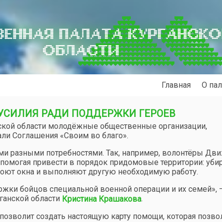
ЕННАЯ ПАЛАТА КУРГАНСК
ОБЛАСТИ
Главная
О пал
СИЛИЯ РАДИ ПОДДЕРЖКИ ГЕРОЕВ
нской области молодёжные общественные организации,
ли Соглашения «Своим во благо».
ми разными потребностями. Так, например, волонтёры Дв
 помогая привести в порядок придомовые территории: уби
 моют окна и выполняют другую необходимую работу.
ржки бойцов специальной военной операции и их семей», 
ганской области
.
Кристина Крашакова
озволит создать настоящую карту помощи, которая позво