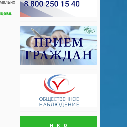
имально
.
нцева