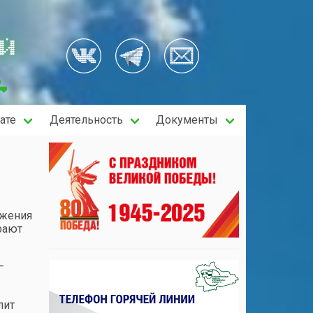
ОЙ
ате
Деятельность
Документы
ижения
рают
—
лит