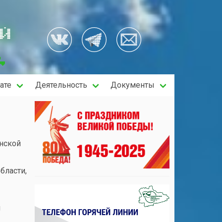
ОЙ
ате
Деятельность
Документы
нской
бласти,
и