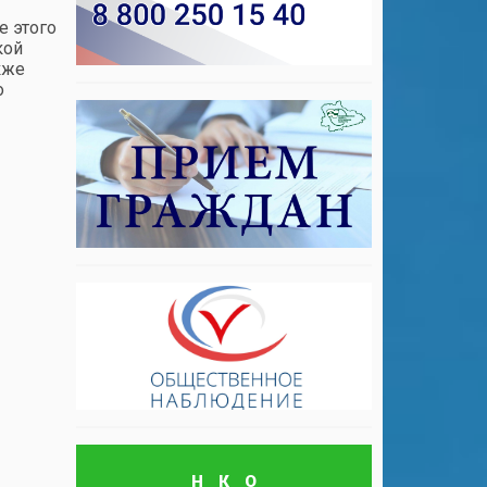
е этого
кой
кже
о