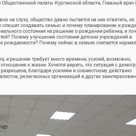
 Общественной палаты Курганской области, Главный врач
но на слуху, общество давно пытается на них ответить, но 
е спешит создавать семью и почему планирование и рожд
риального состояния на решение о рождении ребенка, и по
ей? Почему улучшение состояния детских учреждений в
е рождаемости? Почему сейчас в семьях считается норм
а, и решение требует много времени, усилий, возможно,
 отношения к жизни. Хочется верить, что ситуация с демог
ет разрешена, благодаря усилиям и совместному действию
алистов, религиозных организаций и других заинтересова