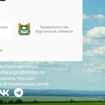
ектронная почта:
latakurgan@yandex.ru
писать письмо
 в социальных сетях: