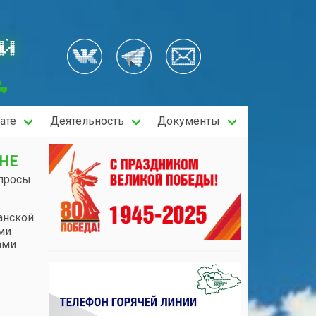
ОЙ
ате
Деятельность
Документы
НЕ
опросы
анской
ми
ами