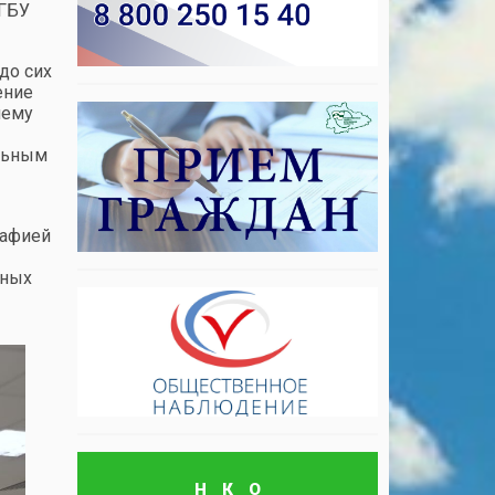
 ГБУ
до сих
ение
чему
альным
рафией
нных