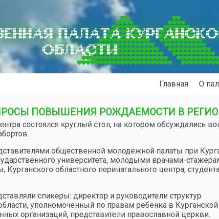
ЕННАЯ ПАЛАТА КУРГАНСК
ОБЛАСТИ
Главная
О пал
РОСЫ ПОВЫШЕНИЯ РОЖДАЕМОСТИ В РЕГИО
ентра состоялся круглый стол, на котором обсуждались в
бортов.
дставителями общественной молодёжной палаты при Кург
осударственного университета, молодыми врачами-стажера
, Курганского областного перинатального центра, студент
дставляли спикеры: директор и руководители структур
области, уполномоченный по правам ребенка в Курганской
енных организаций, представители православной церкви.