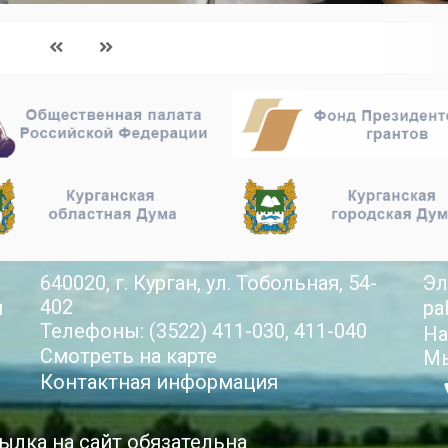
640020, г. Курган, ул. Тобольная, 54-
Эл
402
й
pa
Телефоны: (3522) 411-030, 411-040
На
Смотреть на карте
Мы
Контактная информация
ылка на сайт обязательна