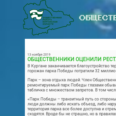
ОБЩЕСТВ
13 ноября 2019
ОБЩЕСТВЕННИКИ ОЦЕНИЛИ РЕСТ
В Кургане заканчивается благоустройство те
горожан парка Победы потратили 32 миллион
Парк – зона отдыха людей. Член Обществен
ремонтируемый парк Победы глазами обывате
табличка с множеством запретов. В том числ
«Парк Победы – транзитный путь со стороны
люди должны либо искать объезд, либо нару
территория парка все более доступна и отр
сходятся. Вроде бы не страшно, но в правил