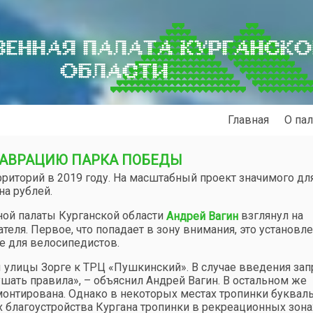
ЕННАЯ ПАЛАТА КУРГАНСК
ОБЛАСТИ
Главная
О пал
АВРАЦИЮ ПАРКА ПОБЕДЫ
рриторий в 2019 году. На масштабный проект значимого дл
а рублей.
ной палаты Курганской области
взглянул на
Андрей Вагин
ля. Первое, что попадает в зону внимания, это установл
е для велосипедистов.
 улицы Зорге к ТРЦ «Пушкинский». В случае введения зап
шать правила», – объяснил Андрей Вагин. В остальном же
емонтирована. Однако в некоторых местах тропинки буквал
ах благоустройства Кургана тропинки в рекреационных зона