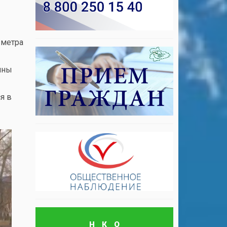
 метра
пны
я в