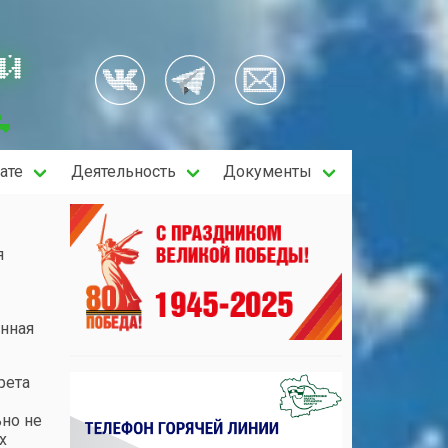
ОЙ
ате
Деятельность
Документы
я
енная
рета
ьно не
х