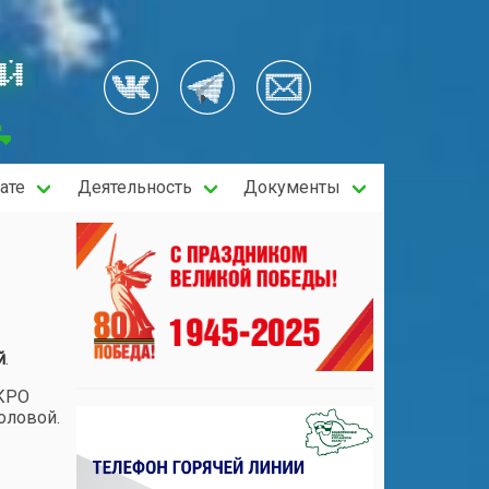
ОЙ
ате
Деятельность
Документы
й
.
 КРО
оловой.