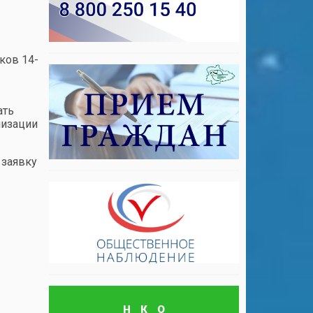
ков 14-
ать
лизации
 заявку