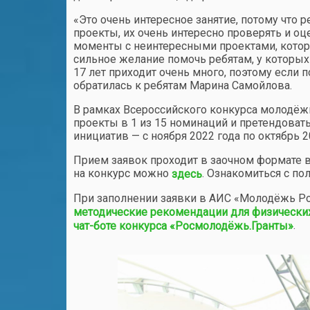
«Это очень интересное занятие, потому что
проекты, их очень интересно проверять и оц
моменты с неинтересными проектами, которые
сильное желание помочь ребятам, у которых 
17 лет приходит очень много, поэтому если п
обратилась к ребятам Марина Самойлова.
В рамках Всероссийского конкурса молодёжн
проекты в 1 из 15 номинаций и претендоват
инициатив — с ноября 2022 года по октябрь 2
Прием заявок проходит в заочном формате в
на конкурс можно
. Ознакомиться с п
здесь
При заполнении заявки в АИС «Молодёжь Р
методические рекомендации для физически
.
чат-боте конкурса «Росмолодёжь.Гранты»