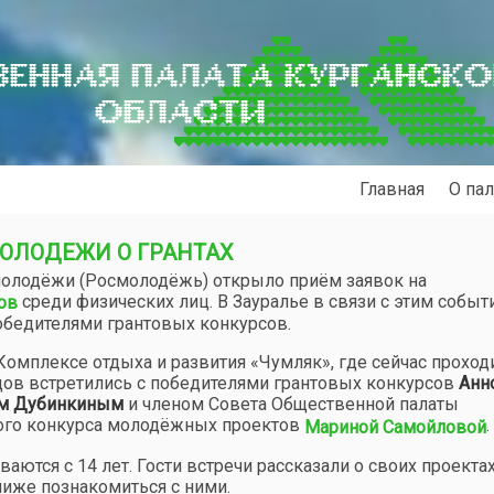
ЕННАЯ ПАЛАТА КУРГАНСК
ОБЛАСТИ
Главная
О пал
ОЛОДЕЖИ О ГРАНТАХ
 молодёжи (Росмолодёжь) открыло приём заявок на
среди физических лиц. В Зауралье в связи с этим собы
ов
обедителями грантовых конкурсов.
 Комплексе отдыха и развития «Чумляк», где сейчас проход
дов встретились с победителями грантовых конкурсов
Анн
м Дубинкиным
и членом Совета Общественной палаты
кого конкурса молодёжных проектов
.
Мариной Самойловой
ются с 14 лет. Гости встречи рассказали о своих проектах
лиже познакомиться с ними.