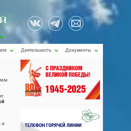
ОЙ
ате
Деятельность
Документы
тием
ит
ой
 и