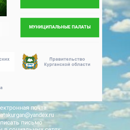
ектронная почта:
latakurgan@yandex.ru
писать письмо
 в социальных сетях: