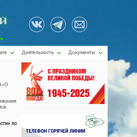
ОЙ
ате
Деятельность
Документы
й «О
вижения
яса
сти» по