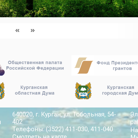
640020, г. Курган, ул. Тобольная, 54-
Эл
402
й
pa
Телефоны: (3522) 411-030, 411-040
На
Смотреть на карте
Мы