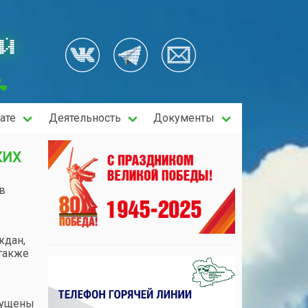
ОЙ
ате
Деятельность
Документы
КИХ
в
ждан,
 также
опущены