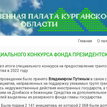
ЕННАЯ ПАЛАТА КУРГАНСК
ОБЛАСТИ
Главная
О пал
ИАЛЬНОГО КОНКУРСА ФОНДА ПРЕЗИДЕНТС
л итоги специального конкурса на предоставление гранто
ва в 2022 году.
 проведении было принято
Владимиром Путиным
в связи с
нициатив, направленных на поддержку уязвимых групп гра
сь недружественные действия иностранных государств, а
им на Донбассе и беженцам. Средства на дополнительное
блей выделены из резервного фонда главы государства.
. Была подана 2 141 инициатива, из которой 2 068 были д