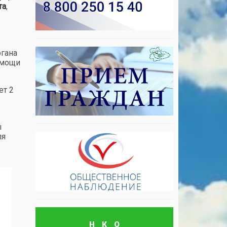
та
,
ргана
омощи
ет 2
ы
ля