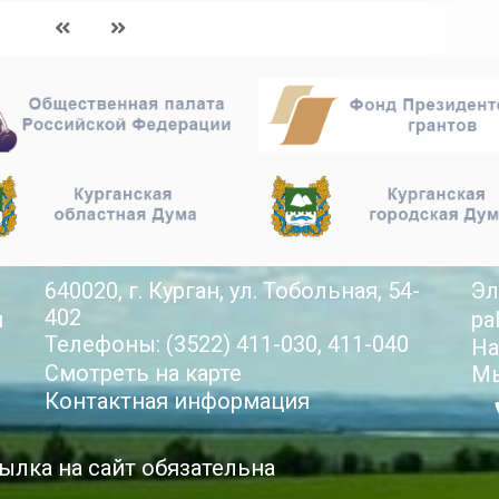
640020, г. Курган, ул. Тобольная, 54-
Эл
402
й
pa
Телефоны: (3522) 411-030, 411-040
На
Смотреть на карте
Мы
Контактная информация
ылка на сайт обязательна