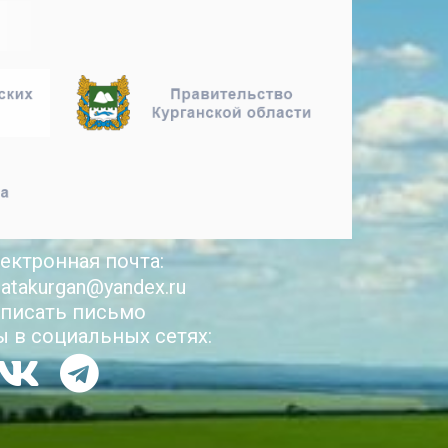
ектронная почта:
latakurgan@yandex.ru
писать письмо
 в социальных сетях: