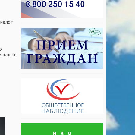
диалог
о
тельных