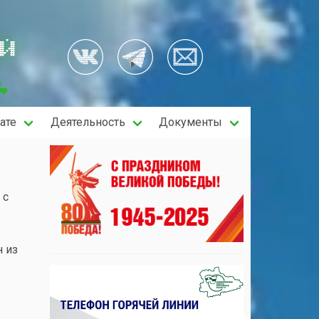
ОЙ
ате
Деятельность
Документы
с
н из