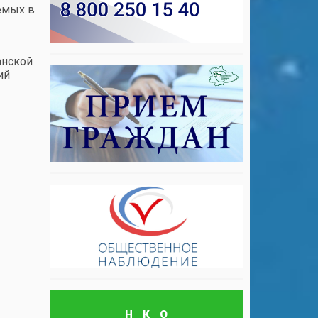
емых в
анской
ий