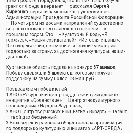
1382 проекта. Порадовало, что из них 1246 получат
грант от Фонда впервые», – рассказал
Сергей
Кириенко
, первый заместитель руководителя
Администрации Президента Российской Федерации.
— По четырем из восьми направлений существенно
выросло количество заявок по сравнению с
прошлым годом. Это — «Культурный код», «Я
горжусь», «Нация созидателей», «История страны».
Это направления, связанные со знанием истории,
гордостью за страну, за достижения культуры, наших
деятелей».
Курганская область подала на конкурс
37 заявок
.
Победу одержали
6 проектов
, которые получат
поддержку на сумму более 18 млн. руб.
Поздравляем победителей:
1.АНО «Ресурсный центр поддержки гражданских
инициатив «Содействие» — Центр этнокультурного
просвещения «Народы Зауралья»;
2.АНО Центр творческих инициатив «Визарт» — Талант
— твой дар бесценный;
3.Белозерская районная общественная организация
по поддержке культурных инициатив «АРТ-СРЕДА»