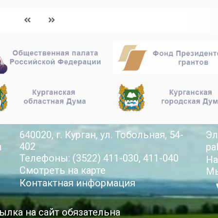
640020, г. Курган, ул. Тобольная, 54-
Эл
402
й
pa
Телефоны: (3522) 411-030, 411-040
На
Смотреть на карте
Мы
Контактная информация
ылка на сайт обязательна