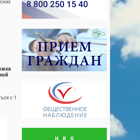
еских
ржка
чной
ься с 1