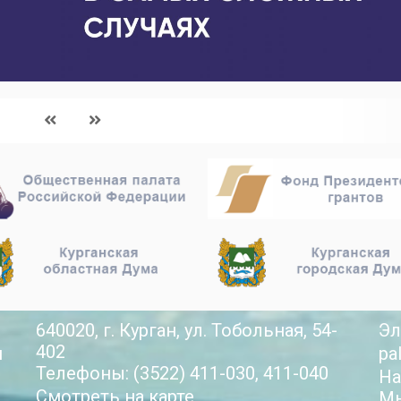
640020, г. Курган, ул. Тобольная, 54-
Эл
402
й
pa
Телефоны: (3522) 411-030, 411-040
На
Смотреть на карте
Мы