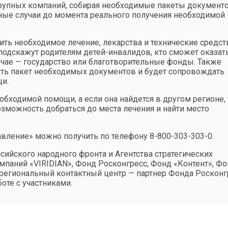
крупных компаний, собирая необходимые пакеты документ
ные случаи до момента реального получения необходимой
ть необходимое лечение, лекарства и технические средст
подскажут родителям детей-инвалидов, кто сможет оказат
ае — государство или благотворительные фонды. Также
ить пакет необходимых документов и будет сопровождать
и.
бходимой помощи, а если она найдется в другом регионе, 
зможность добраться до места лечения и найти место
авление» можно получить по телефону 8-800-303-303-0.
ийского народного фронта и Агентства стратегических
мпаний «VIRIDIAN», Фонд Росконгресс, Фонд «Контент», Ф
егиональный контактный центр — партнер Фонда Росконг
оте с участниками.