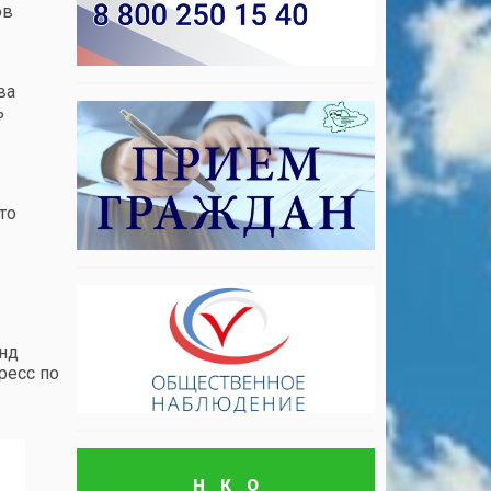
ов
ва
ь
то
онд
ресс по