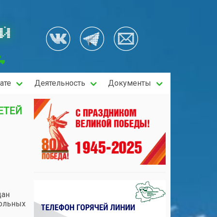
ОЙ
ате
Деятельность
Документы
ЕТЕЙ
дан
больных