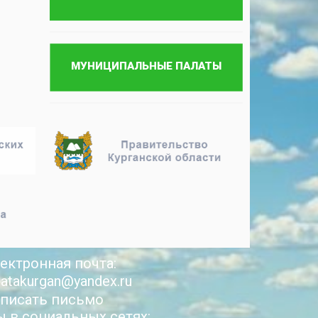
ектронная почта:
latakurgan@yandex.ru
писать письмо
 в социальных сетях: