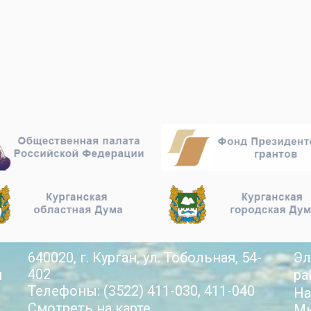
640020, г. Курган, ул. Тобольная, 54-
Эл
402
й
pa
Телефоны: (3522) 411-030, 411-040
На
Смотреть на карте
Мы