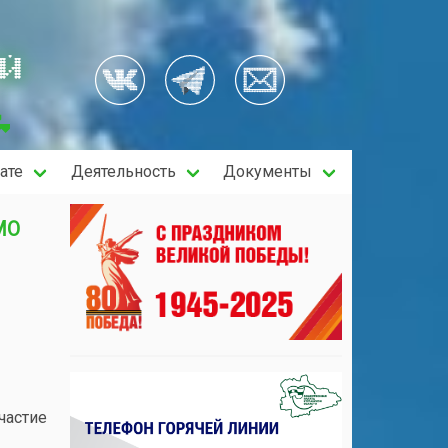
ОЙ
ате
Деятельность
Документы
МО
частие