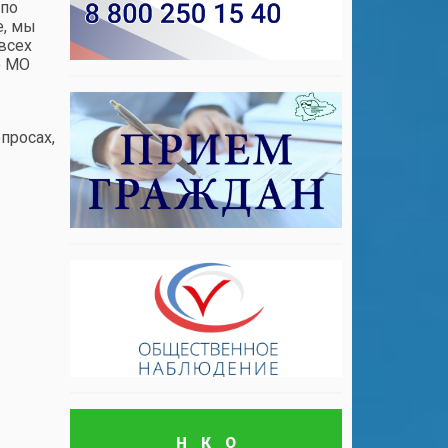
 по
е, мы
всех
о МО
просах,