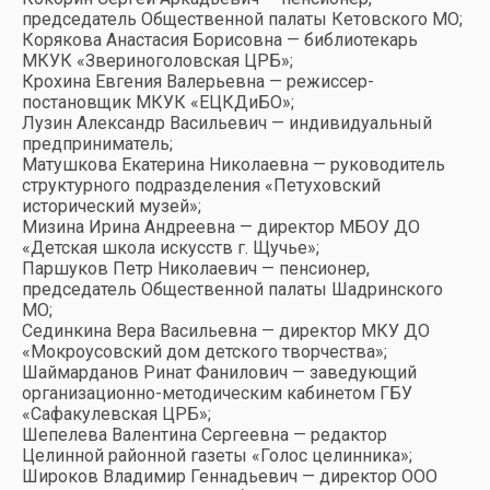
председатель Общественной палаты Кетовского МО;
Корякова Анастасия Борисовна — библиотекарь
МКУК «Звериноголовская ЦРБ»;
Крохина Евгения Валерьевна — режиссер-
постановщик МКУК «ЕЦКДиБО»;
Лузин Александр Васильевич — индивидуальный
предприниматель;
Матушкова Екатерина Николаевна — руководитель
структурного подразделения «Петуховский
исторический музей»;
Мизина Ирина Андреевна — директор МБОУ ДО
«Детская школа искусств г. Щучье»;
Паршуков Петр Николаевич — пенсионер,
председатель Общественной палаты Шадринского
МО;
Сединкина Вера Васильевна — директор МКУ ДО
«Мокроусовский дом детского творчества»;
Шаймарданов Ринат Фанилович — заведующий
организационно-методическим кабинетом ГБУ
«Сафакулевская ЦРБ»;
Шепелева Валентина Сергеевна — редактор
Целинной районной газеты «Голос целинника»;
Широков Владимир Геннадьевич — директор ООО