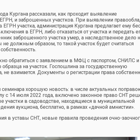
да Кургана рассказали, как проходит выявление
 ЕГРН, и заброшенных участков. При выявлении правообла
 в ЕГРН участка, администрация Кургана предлагает ему бе
лючения в ЕГРН, либо отказаться от участка и передать е
нник заброшенного участка умер, а наследственное дело 
не должным образом, то такой участок будет считаться
собственность.
но обратиться с заявлением в МФЦ с паспортом, СНИЛС и
образца на участок. Госпошлина за государственную
, не взимается. Документы о регистрации права собственн
семинара хорошую новость: в числе актуальных поправок
лу с 14 июля 2022 года, включено законное право СНТ ре
е участки в садоводстве, находящиеся в муниципальной
ения аукциона, бесплатно, в рамках «дачной амнистии».
ия в уставы СНТ, новые правила проведения очно-заочног