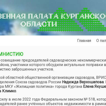
ЕННАЯ ПАЛАТА КУРГАНСК
ОБЛАСТИ
Главная
О пал
АМНИСТИЮ
р-совещание председателей садоводческих некоммерчески
айона, участники которого обсудили актуальные поправки 
истию заброшенных участков.
кой областной общественной организации садоводов, ВРИ
тделения Союза садоводов России
Надежда Верхошапова
.
тора МКУ «Жилищная политика» города Кургана
Елена Якуш
в Климко
.
силу в июле 2022 года Федеральным законом № 518, кото
адателей ранее учтённых объектов недвижимости в рамка