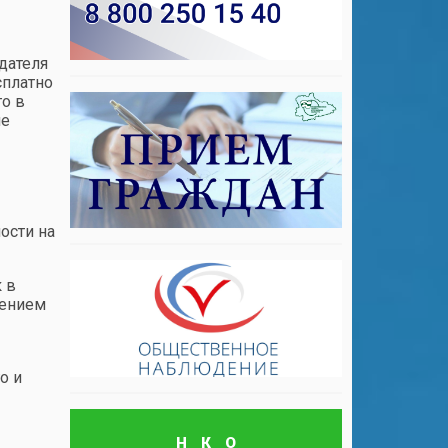
дателя
сплатно
го в
не
ости на
 в
шением
о и