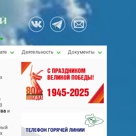
ОЙ
ате
Деятельность
Документы
х
в
О
 В
ева
и
рый
х