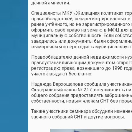
дачной амнистии.
Специалисты МКУ «Жилищная политика» горо
правообладателей, незарегистрированных в
ранее учтённого, но не зарегистрированного
оформить своё право на землю в МФЦ для вк
муниципальную собственность. Если собстве
заводились или документы были оформлены 
выморочным и переходит в муниципальную 
Правообладателю дачной недвижимости нуж
правоустанавливающим документом старого 
регистрацию права, возникшего до 1998 года
участок выдают бесплатно.
Надежда Верхошапова сообщила участникам 
Федеральный закон № 217, вступивших в си
общего собрания предоставлять заброшенны
собственности, новым членам СНТ без провед
Также участники семинара обсудили изменен
заочного собраний СНТ и другие вопросы.