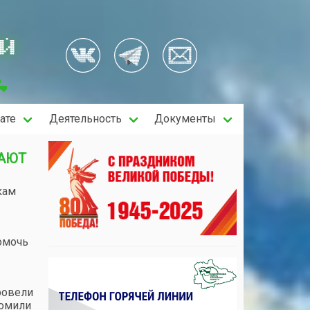
ОЙ
ате
Деятельность
Документы
САЮТ
кам
помочь
ровели
комили