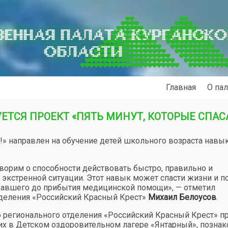
ЕННАЯ ПАЛАТА КУРГАНСК
ОБЛАСТИ
Главная
О пал
ЕТСЯ ПРОЕКТ «ПЯТЬ МИНУТ, КОТОРЫЕ СПА
!» направлен на обучение детей школьного возраста навы
ворим о способности действовать быстро, правильно и
и экстренной ситуации. Этот навык может спасти жизни и 
давшего до прибытия медицинской помощи», — отметил
тделения «Российский Красный Крест»
Михаил Белоусов
.
 регионального отделения «Российский Красный Крест» п
их в Детском оздоровительном лагере «Янтарный», позна