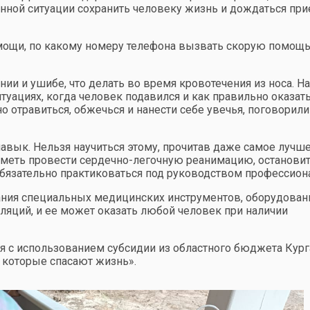
енной ситуации сохранить человеку жизнь и дождаться при
омощи, по какому номеру телефона вызвать скорую помощь
нии и ушибе, что делать во время кровотечения из носа. На
итуациях, когда человек подавился и как правильно оказат
 отравиться, обжечься и нанести себе увечья, поговорили
навык. Нельзя научиться этому, прочитав даже самое лучш
 уметь провести сердечно-легочную реанимацию, останови
обязательно практиковаться под руководством профессион
ния специальных медицинских инструментов, оборудован
яций, и ее может оказать любой человек при наличии
я с использованием субсидии из областного бюджета Кур
, которые спасают жизнь».