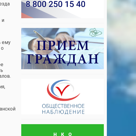
езда
 и
ь ему
 о
ее
ть
алов.
ия,
ганской