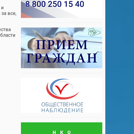
 и
за все,
ества
области