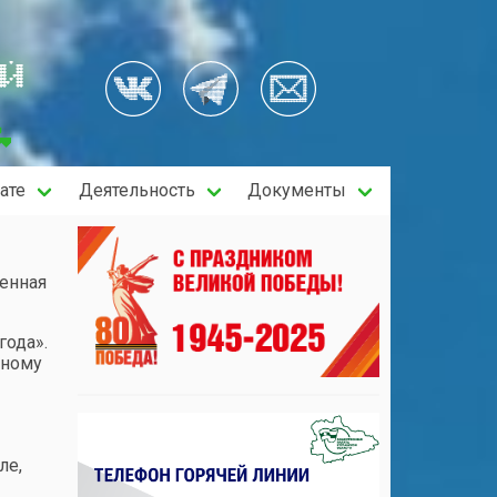
ОЙ
ате
Деятельность
Документы
енная
года».
ьному
ле,