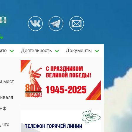
ОЙ
ате
Деятельность
Документы
и мест
тиваля
РФ.
, что