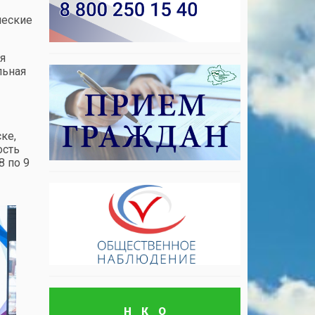
ческие
я
льная
ке,
ость
8 по 9