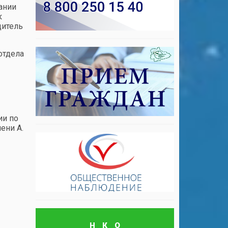
ании
к
дитель
отдела
ии по
ени А.