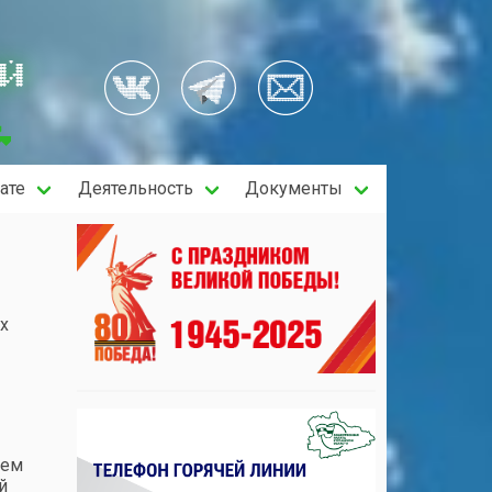
ОЙ
ате
Деятельность
Документы
х
аем
й