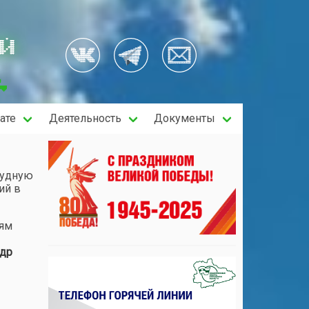
ОЙ
ате
Деятельность
Документы
рудную
ий в
лям
др