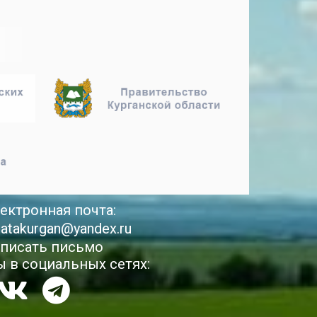
ектронная почта:
latakurgan@yandex.ru
писать письмо
 в социальных сетях: