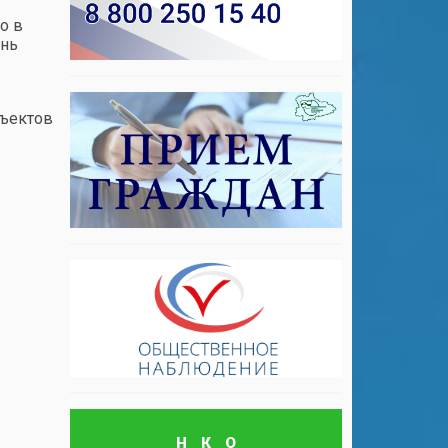
о в
ень
бъектов