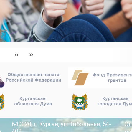
640020, г. Курган, ул. Тобольная, 54-
Эл
402
й
pa