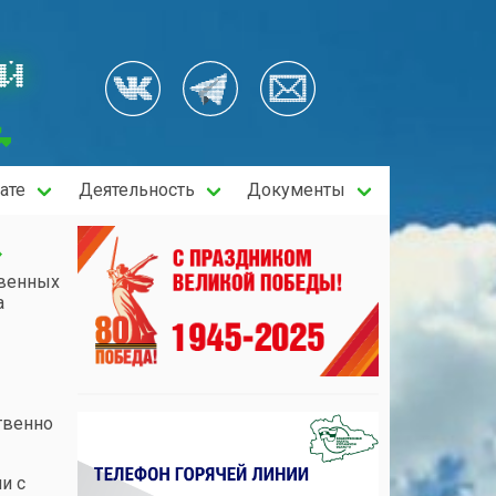
ОЙ
ате
Деятельность
Документы
»
твенных
а
твенно
и с