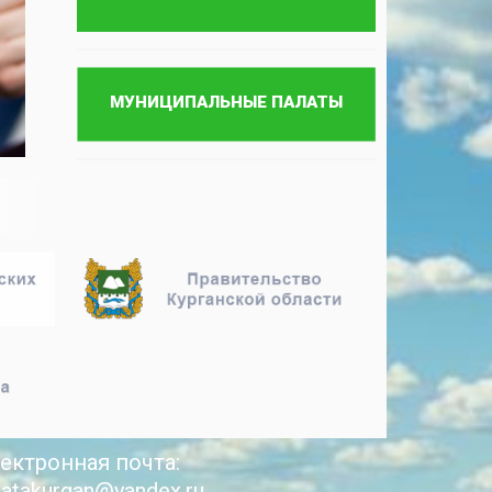
ектронная почта:
latakurgan@yandex.ru