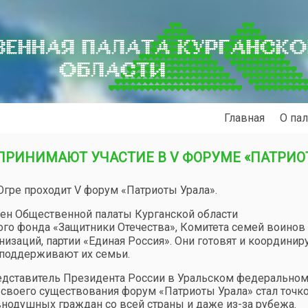
ЕННАЯ ПАЛАТА КУРГАНСК
ОБЛАСТИ
Главная
О пал
ПРИНИМАЮТ УЧАСТИЕ В V ФОРУМЕ «ПАТРИ
гре проходит V форум «Патриоты Урала».
лен Общественной палаты Курганской области
ого фонда «Защитники Отечества», Комитета семей воинов
изаций, партии «Единая Россия». Они готовят и координир
 поддерживают их семьи.
едставитель Президента России в Уральском федерально
мя своего существования форум «Патриоты Урала» стал точк
нодушных граждан со всей страны и даже из-за рубежа.