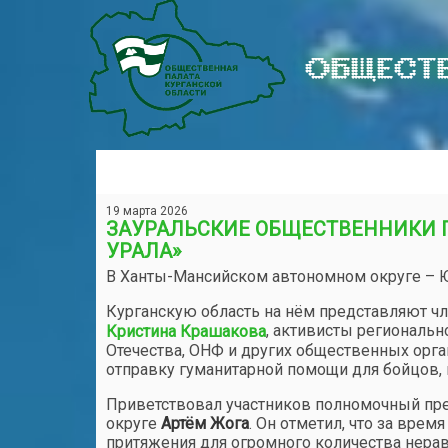
ОБЩЕСТВ
19 марта 2026
ЗАУРАЛЬСКИЕ ОБЩЕСТВЕННИКИ 
УРАЛА»
В Ханты-Мансийском автономном округе – Ю
Курганскую область на нём представляют ч
, активисты региональн
Кристина Крашакова
Отечества, ОНФ и других общественных орган
отправку гуманитарной помощи для бойцов,
Приветствовал участников полномочный пр
округе
Артём Жога
. Он отметил, что за вре
притяжения для огромного количества нерав