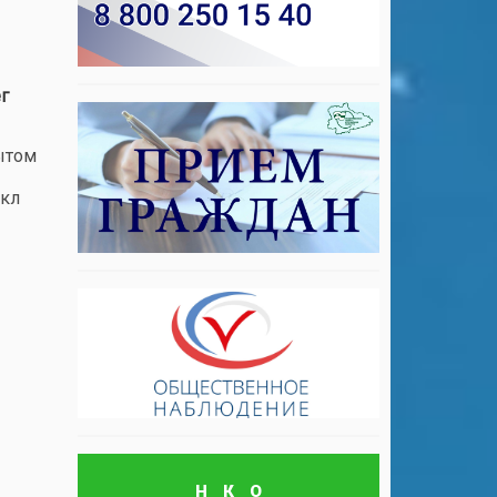
г
ытом
икл