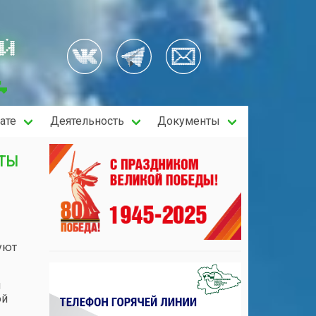
ОЙ
ате
Деятельность
Документы
ОТЫ
уют
м
ой