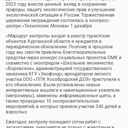
2023 году внесли ценный вклад в сохранение
природы, защиту экологических прав и улучшение
экологической ситуации в России. Торжественная
церемония награждения состоялась в конгресс-
центре «Технополис Москва» 1 декабря.
«Маршрут экотропы входит в реестр туристских
объектов Курганской области и нуждается в
периодическом обновлении. Поэтому в прошлом
году мы смогли привлечь благотворительные
средства через конкурс социальных проектов ОМК и
совместно с экоотрядом «Школьное лесничество
«Боровское», администрацией государственного
заказника КГУ «Экофонд», арендатором лесного
участка ООО «ЛПК Кособродский ДОЗ» приступили к
его обновлению. Были установлены новые
интерактивные аншлаги и навигационные указатели
(метромеры), заменены информационные щиты, а
также проведены 10 экопросветительских
мероприятий, в которых приняли участие 340 детей и
взрослых.
Ежегодно экотропу посещают сотни ребят с
экскурсиями, знакомятся не только с животным и