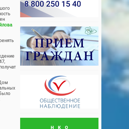
ьшого
ность
лен
.
йлова
ренять
ждение
47,
получат
 Дом
нальных
 было
х