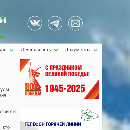
ОЙ
ате
Деятельность
Документы
туем
ния
отных и
, кто