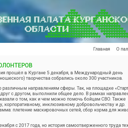
ЕННАЯ ПАЛАТА КУРГАНСК
ОБЛАСТИ
Главная
О пал
ОЛОНТЕРОВ
ия прошёл в Кургане 5 декабря, в Международный день
ношеского) творчества собрались около 300 участников.
 различным направлениям сферы. Так, на площадке «Стар
друг с другом, выполнили общее дело. В рамках направле
азали о том, как и чем можно помочь бойцам СВО. Также
, корпоративному, инклюзивному добровольчеству и др.
амма: плетение маскировочных сетей, сбор корма для жив
кабря с 2017 года, но история самоотверженного труда тех