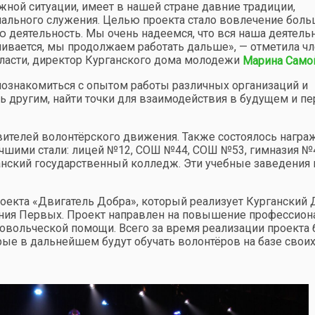
жной ситуации, имеет в нашей стране давние традиции,
иального служения. Целью проекта стало вовлечение бол
 деятельность. Мы очень надеемся, что вся наша деятель
нчивается, мы продолжаем работать дальше», — отметила ч
ласти, директор Курганского дома молодежи
Марина Само
ознакомиться с опытом работы различных организаций и
 другим, найти точки для взаимодействия в будущем и пе
вителей волонтёрского движения. Также состоялось награ
учшими стали: лицей №12, СОШ №44, СОШ №53, гимназия №
анский государственный колледж. Эти учебные заведения 
оекта «Двигатель Добра», который реализует Курганский
ния Первых. Проект направлен на повышение профессио
овольческой помощи. Всего за время реализации проекта
ые в дальнейшем будут обучать волонтёров на базе свои