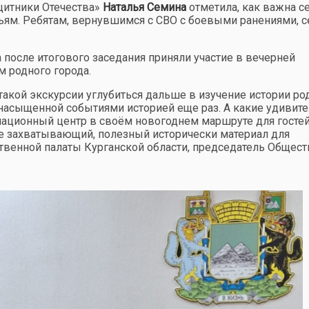
щитники Отечества»
Наталья Семина
отметила, как важна с
мьям. Ребятам, вернувшимся с СВО с боевыми ранениями, с
после итогового заседания приняли участие в вечерней
 родного города.
акой экскурсии углубиться дальше в изучение истории ро
, насыщенной событиями историей еще раз. А какие удивит
ационный центр в своём новогоднем маршруте для гостей
ее захватывающий, полезный исторически материал для
твенной палаты Курганской области, председатель Общес