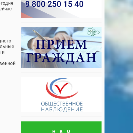
егодня
ейчас
дного
ельные
 и
твенной