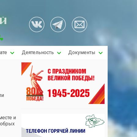
ОЙ
ате
Деятельность
Документы
ли
месте и
добрых